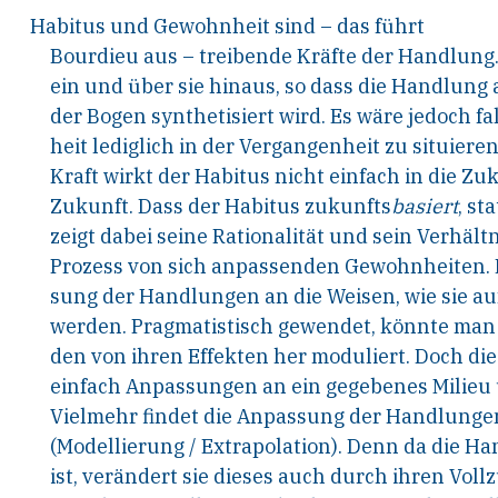
Habitus
und
Gewohnheit
sind
–
das
führt
Bourdieu aus – treibende Kräfte der Handlung.
ein und über sie hinaus, so dass die Handlung a
der Bogen synthetisiert wird. Es wäre jedoch 
heit lediglich in der Vergangenheit zu situieren
Kraft wirkt der Habitus nicht einfach in die Zuk
Zukunft. Dass der Habitus zukunfts
basiert
, st
zeigt dabei seine Rationalität und sein Verhältn
Prozess von sich anpassenden Gewohnheiten. Es
sung der Handlungen an die Weisen, wie sie a
werden. Pragmatistisch gewendet, könnte man
den von ihren Effekten her moduliert. Doch di
einfach Anpassungen an ein gegebenes Milieu 
Vielmehr findet die Anpassung der Handlungen
(Modellierung
/
Extrapolation). Denn da die Han
ist, verändert sie dieses auch durch ihren Voll