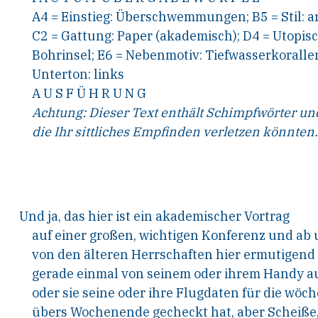
A4 = Einstieg: Überschwemmungen; B5 = Stil: a
C2
=
Gattung:
Paper
(akademisch);
D4
=
Utopis
Bohrinsel; E6 = Nebenmotiv: Tiefwasserkorallen
Unterton: links
A U S F Ü H R U N G
Achtung
:
Dieser Text enthält Schimpfwörter u
die Ihr sittliches Empfinden verletzen könnten
.
Und ja, das hier ist ein akademischer Vortrag
auf einer großen, wichtigen Konferenz und ab 
von den älteren Herrschaften hier ermutigend 
gerade einmal von seinem oder ihrem Handy auf
oder sie seine oder ihre Flugdaten für die wöc
übers Wochenende gecheckt hat, aber Scheiße