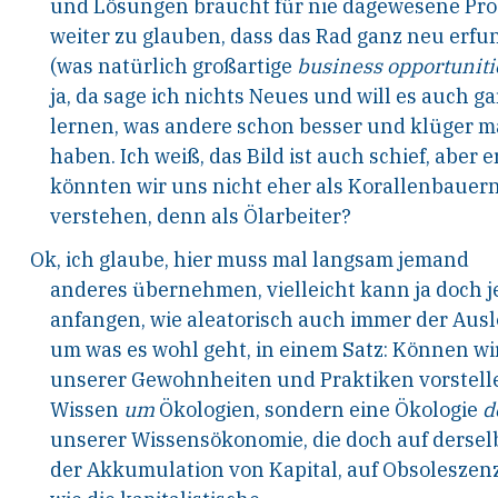
und Lösungen braucht für nie dagewesene Pro
weiter zu glauben, dass das Rad ganz neu er
(was natürlich großartige
business opportuniti
ja, da sage ich nichts Neues und will es auch g
lernen, was andere schon besser und klüger 
haben. Ich weiß, das Bild ist auch schief, aber e
könnten wir uns nicht eher als Korallenbauer
verstehen, denn als Ölarbeiter?
Ok, ich glaube, hier muss mal langsam jemand
anderes übernehmen, vielleicht kann ja doch 
anfangen, wie aleatorisch auch immer der Auslös
um was es wohl geht, in einem Satz: Können wi
unserer Gewohnheiten und Praktiken vorstellen
Wissen
um
Ökologien, sondern eine Ökologie
d
unserer Wissensökonomie, die doch auf derselb
der Akkumulation von Kapital, auf Obsoles
zenz