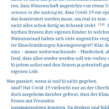
ren, dass Wissenschaft angesichts von etwas
science in the making
ist, dass Covid-19 ein ep
das konstruiert werden muss, um real zu sein 
[24]
nicht alles schon fertig im Schrank steht:
mythen
fressen
ihre
eigenen
Kinder.
In
welche
Wahnzustand haben sich viele angesichts verg
ter Einschränkungen hineingesteigert? Klar, 
eine – immer weiterwachsende – Minderheit, a
Deal, dass alles wieder werden soll wie vorher,
b) jedem
selbst
und den
Seinen
ja potentiell g
eigenen Leib.
Was passiert, wenn a) und b) nicht gegeben
sind? Hat Covid-19 vielleicht nur an der Oberf
doch insgeheim darüber gefreut, dass der
Klima
Freien mit Freunden
zusammensitzen konnten. Da denken und fühl