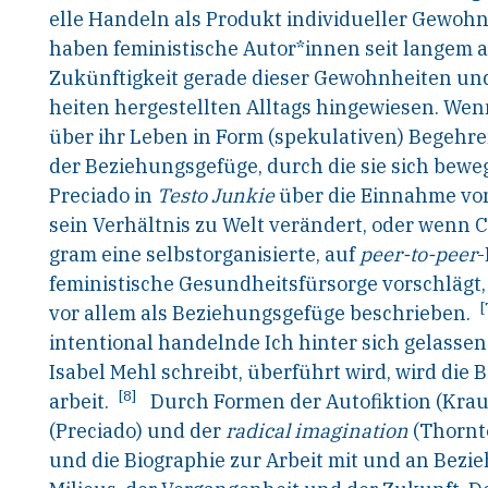
elle Handeln als Produkt individueller Gewohnh
haben feministische Autor*innen seit langem au
Zukünftigkeit gerade dieser Gewohnheiten un
heiten hergestellten Alltags hingewiesen. Wen
über ihr Leben in Form (spekulativen) Begehre
der Beziehungsgefüge, durch die sie sich beweg
Preciado in
Testo Junkie
über die Einnahme von
sein Verhältnis zu Welt verändert, oder wenn 
gram
eine selbstorganisierte, auf
peer-to-peer
-
feministische Gesundheitsfürsorge vorschlägt, 
[
vor allem als Beziehungsgefüge beschrieben.
intentional handelnde Ich hinter sich gelassen 
Isabel Mehl schreibt, überführt wird, wird die
[8]
arbeit.
Durch Formen der Autofiktion (Krau
(Preciado) und der
radical imagination
(Thornt
und die Biographie zur Arbeit mit und an Bez