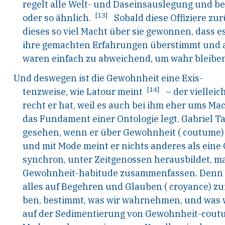
regelt alle Welt- und Daseinsauslegung und be
[13]
oder so ähnlich.
Sobald diese Offiziere zu
dieses so viel Macht über sie gewonnen, dass e
ihre gemachten Erfahrungen überstimmt und a
waren einfach zu abweichend, um wahr
bleibe
Und deswegen ist die Gewohnheit eine Exis
-
[14]
tenzweise, wie Latour meint
– der vielleic
recht er hat, weil es auch bei ihm eher ums Mac
das Fundament einer Ontologie legt. Gabriel T
gesehen, wenn er über Gewohnheit (
coutume
und mit Mode meint er nichts anderes als eine 
synchron, unter Zeitgenossen herausbildet, ma
Gewohnheit-
habitude
zusammenfassen. Denn a
alles auf Begehren und Glauben (
croyance
) z
ben, bestimmt, was wir wahrnehmen, und was 
auf der Sedimentierung von Gewohnheit-
cout