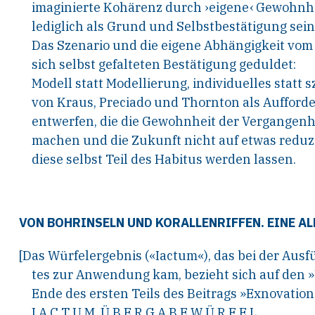
imagi
nierte
Kohärenz
durch
›eigene‹
Gewohnh
lediglich als
Grund und
Selbstbestätigung sei
Das Szenario und die eigene
Abhängig
keit vom
sich
selbst gefalteten
Bestätigung geduldet:
Modell
statt
Modellierung,
individuelles
statt
s
von Kraus,
Preciado und Thornton
als Aufford
entwerfen, die die Gewohn
heit
der Vergangenh
machen und die Zukunft
nicht auf
etwas reduzi
diese selbst Teil des Habitus werden lassen.
VON BOHRINSELN UND KORALLENRIFFEN. EINE A
[Das Würfelergebnis («Iactum«), das bei der Aus
tes zur Anwendung kam, bezieht sich auf den
Ende des ersten Teils des Beitrags »Exnovatio
I A C T U M Ü B E R G A B E W Ü R F E L