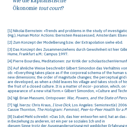
wie die kapitalistische
Ökonomie
tout court
?
[
1
]
Nikolai Bernstein: »Trends and problems in the study of investi
gatio
(Hg.),
Human
Motor Actions: Bernstein Reassessed
, Amsterdam: Elsev
[
2
]
Zum Konzept der Modellierung bzw. der Extrapolation siehe ebd
.
[
3
]
Das Konzept des Zusammenziehens durch Gewohnheit ist hier
Gill
Hume
, Frankfurt a.M.: Campus 1997.
[
4
]
Pierre Bourdieu, Meditationen: zur Kritik der scholastischenVernunf
[
5
]
Auf ähnliche Weise beschreibt Gilbert Simondon das Verhältnis
vo
ob:
»Everything takes place as if the corporeal schema of the human
s
new
dimensions; the order of magnitude changes; the perceptual grid
are
developed, as when a child leaves his village and takes stock of hi
the
fruit of a closed culture. It is a matter of incor- poration, which, on
appearance of
a new vital form.« Gilbert Simondon, »Culture and Tech
[
6
]
Vgl. Brian Massumi,
Ontopower:
War, Powers, and the State of
Perc
[
7
]
Vgl. hierzu: Chris Kraus,
I love Dick
, Los Angeles: Semiotext(e) 2006
Cassie
Thornton,
The Hologram: Feminist, Peer-to-Peer Health for a P
[
8
]
Isabel Mehl schreibt: »Das Ich, das hier entworfen wird, hat an
das 
in
Beziehung zu anderen, ist ein per se soziales Ich und in
diesem
Sinne
trotz
der
Auseinandersetzung
mit
weiblicher
Erfahrung
n