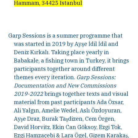
Hammam, 34425 Istanbul
Garp Sessions is a summer programme that
was started in 2019 by Ayşe İdil İdil and
Deniz Kırkalı. Taking place yearly in
Babakale, a fishing town in Turkey, it brings
participants together around different
themes every iteration.
Garp Sessions:
Documentation and New Commissions
2019-2022
brings together texts and visual
material from past participants Ada Özsar,
Ali Yalgın, Amelie Wedel, Aslı Özdoyuran,
Ayşe Draz, Burak Taşdizen, Cem Örgen,
David Horvitz, Ekin Can Göksoy, Ezgi Tok,
Ezgi Hamzaçebi & Lara Ögel, Gizem Karakaş,